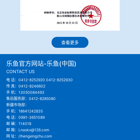
查看更多
乐鱼官方网站-乐鱼(中国)
CONTACT US
电 话：0412-8252920 0412-8252930
传 真：0412-8246602
手 机：13050084493
售后服务部：0412-8285080
新疆市场部：
手 机：18641242835
电 话：0991-3651089
邮 编：114018
邮 箱：Lnaskx@126.com
网 址：//hengxingzhu.com