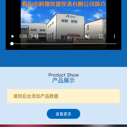
Product Show
产品展示
请到后台添加产品数据
查看更多