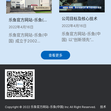
公司目标及核心技术
乐鱼官方网站-乐鱼(中国) 简介
2022年4月16日
2022年4月16日
乐鱼官方网站-乐鱼(中
乐鱼官方网站-乐鱼(中
国) 以“创新领先”...
国) 成立于2002...
查看更多
Copyright © 2022 乐鱼官方网站-乐鱼(中国) Inc All Right Reserved. 技术