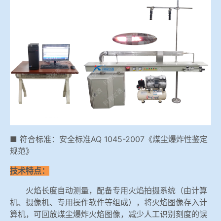
冶金渣、保护渣等高温物性检测设备
企业荣誉
冶金石灰活性度测定仪
乐鱼官方网站-乐鱼(中国)
矿石、焦炭物理检测及制样设备
工业分析、测硫仪等
■ 符合标准：安全标准AQ 1045-2007《煤尘爆炸性鉴定
规范》
技术特点：
火焰长度自动测量，配备专用火焰拍摄系统（由计算
机、摄像机、专用操作软件等组成），将火焰图像存入计
算机，可回放煤尘爆炸火焰图像，减少人工识别刻度的误