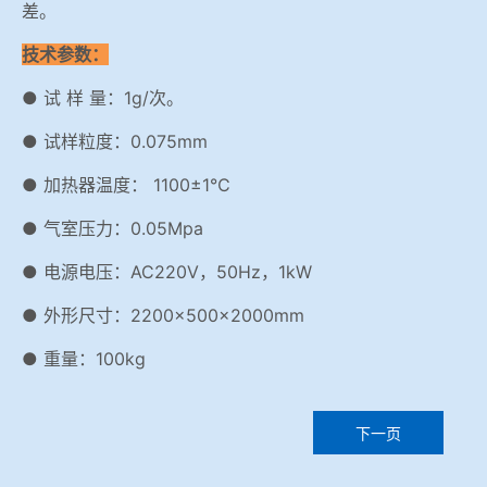
差。
技术参数：
● 试 样 量：1g/次。
● 试样粒度：0.075mm
● 加热器温度： 1100±1℃
● 气室压力：0.05Mpa
● 电源电压：AC220V，50Hz，1kW
● 外形尺寸：2200×500×2000mm
● 重量：100kg
下一页