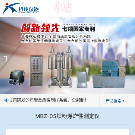
乐鱼官方网站
乐鱼官方网站
产品展示
＞
公司简介
乐鱼官方网站-乐鱼(中国)
乐鱼官方网站
焦化行业检测及优化配煤设备
企业业绩
球团矿/烧结矿/块矿高温冶金性能检测系统
技术交流
：我公司研发的焦炭反应性制样系统，全部制样过程机械化操作，没有人
产品搜索 >
烧结/球团优化配矿研究设备
视频观赏
MBZ-05煤粉爆炸性测定仪
高炉配吹煤检测设备
标准下载