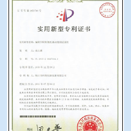
冶金渣、保护渣等高温物性检测设备
企业荣誉
冶金石灰活性度测定仪
乐鱼官方网站-乐鱼(中国)
矿石、焦炭物理检测及制样设备
工业分析、测硫仪等