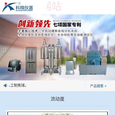
乐鱼官方网站
乐鱼官方网站
产品展示
＞
公司简介
乐鱼官方网站-乐鱼(中国)
乐鱼官方网站
焦化行业检测及优化配煤设备
企业业绩
球团矿/烧结矿/块矿高温冶金性能检测系统
技术交流
优于人工制焦球。
产品搜索 >
烧结/球团优化配矿研究设备
视频观赏
流动度
高炉配吹煤检测设备
标准下载