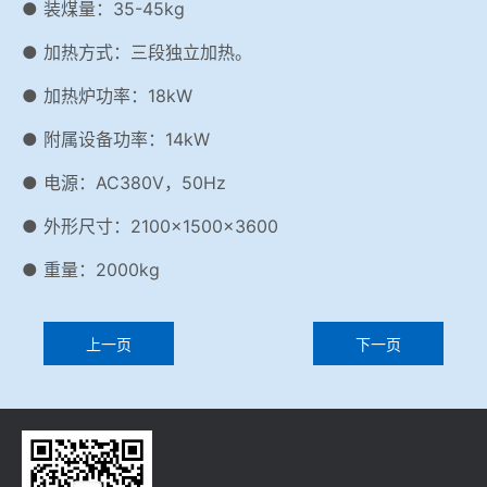
● 装煤量：35-45kg
● 加热方式：三段独立加热。
● 加热炉功率：18kW
● 附属设备功率：14kW
● 电源：AC380V，50Hz
● 外形尺寸：2100×1500×3600
● 重量：2000kg
上一页
下一页