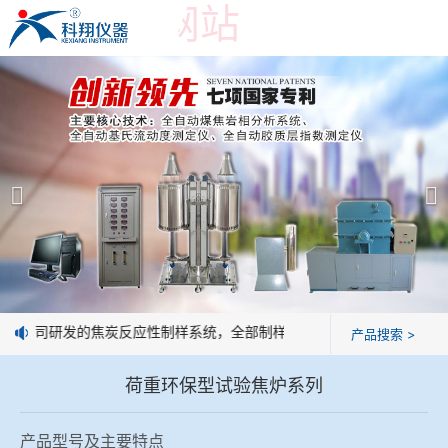
乐鱼官方网站
乐鱼官方网站
产品展示
＞
公司简介
乐鱼官方网站-乐鱼(中国)
乐鱼官方网站
焦化行业检测及优化配煤设备
企业业绩
球团矿/烧结矿/块矿高温冶金性能检测系统
技术交流
我公司研发的焦炭反应性制样系统，全部制样过程机械化操作，没有人为
产品搜索 >
烧结/球团优化配矿研究设备
视频观赏
荷重环保型试验焦炉系列
高炉配吹煤检测设备
标准下载
产品型号及主要特点