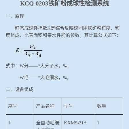
KCQ-0203铁矿粉成球性检测系统
冶金渣、保护渣等高温物性检测设备
企业荣誉
一、原理
冶金石灰活性度测定仪
乐鱼官方网站-乐鱼(中国)
静态成球性指数
K是综合反映球团用铁矿粉粒度、粒
度组成、比表面积和亲水性能的参数。其计算公式如下：
矿石、焦炭物理检测及制样设备
工业分析、测硫仪等
式中：
W分——*大分子水，%；
W毛——*大毛细水，%。
二、设备组成
序号
产品名称
型号
数量
1
全自动毛细
KXMS-21A
1