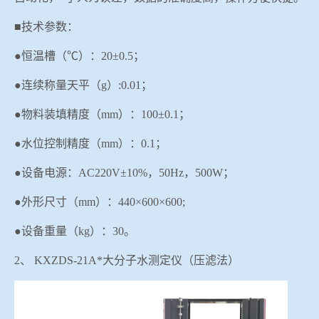
■技术参数：
●恒温槽（℃）：20±0.5；
●连续称量天平（g）:0.01；
●物料装填精度（
mm
）：
100±
0
.
1
；
●水位控制精度（m
m
）：
0.1；
●设备电源：AC220V±10%，50Hz，
500W；
●外形尺寸（mm）：440×600×600;
●设备重量（kg）：30。
2、
KXZDS-21A
*大分子水测定仪（压滤法）