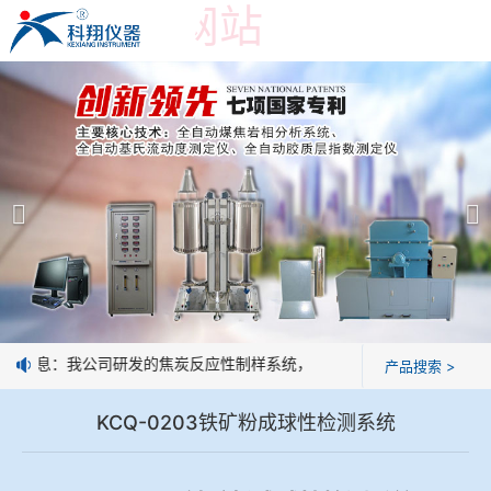
乐鱼官方网站
乐鱼官方网站
产品展示
＞
公司简介
乐鱼官方网站-乐鱼(中国)
乐鱼官方网站
焦化行业检测及优化配煤设备
企业业绩
球团矿/烧结矿/块矿高温冶金性能检测系统
技术交流
好消息：我公司研发的焦炭反应性制样系统，全部制样过程机械化操作，
产品搜索 >
烧结/球团优化配矿研究设备
视频观赏
KCQ-0203铁矿粉成球性检测系统
高炉配吹煤检测设备
标准下载