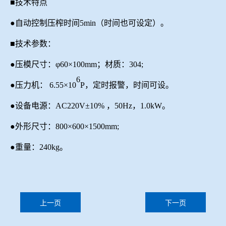
■技术特点
●自动控制压榨时间5min（时间也可设定）。
■技术参数：
●压模尺寸：φ60×100mm
；
材质：
304;
6
●压力机： 6.55×10
P，定时报警，时间可设。
●设备电源：A
C220V
±10%
，
50H
z，
1.
0
kW。
●外形尺寸：800×600×1500mm;
●重量：240kg。
上一页
下一页